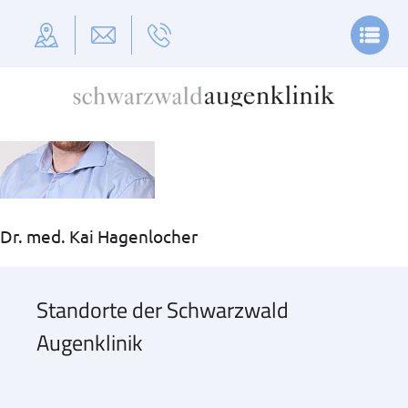
Dr. med. Kai Hagenlocher
Zentrale Terminvergabe: 07422 / 99 16 550
OP Ter
Dr. med. Kai Hagenlocher
Standorte der Schwarzwald
Augenklinik